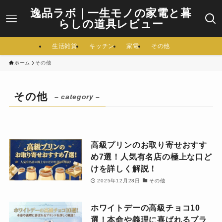
逸品ラボ｜一生モノの家電と暮
らしの道具レビュー
生活雑貨
キッチン
家電
その他
ホーム
その他
その他
– category –
高級プリンのお取り寄せおすす
め7選！人気有名店の極上な口ど
けを詳しく解説！
2025年12月28日
その他
ホワイトデーの高級チョコ10
選！本命や義理に喜ばれるブラ