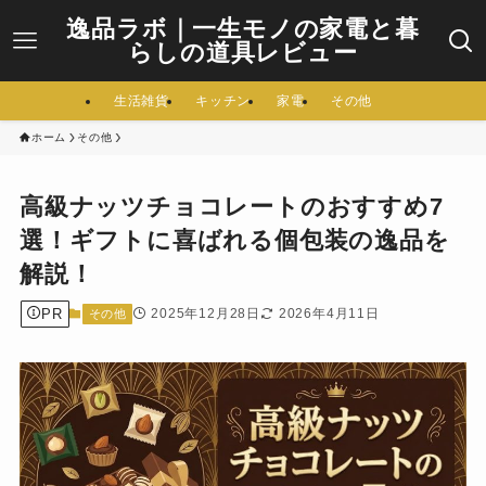
逸品ラボ｜一生モノの家電と暮
らしの道具レビュー
生活雑貨
キッチン
家電
その他
ホーム
その他
高級ナッツチョコレートのおすすめ7
選！ギフトに喜ばれる個包装の逸品を
解説！
PR
2025年12月28日
2026年4月11日
その他