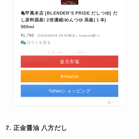
亀甲萬本店 [BLENDER‘S PRIDE だしつゆ] だ
し原料国産/ 2倍濃縮/めんつゆ 高級(１本)
500ml
¥1,780
（2026/08/03 09:50時点 | Amazon調べ）
口コミを見る
＼お買い物マラソン開催中！／
楽天市場
Amazon
Yahooショッピング
ポチップ
7. 正金醤油 八方だし