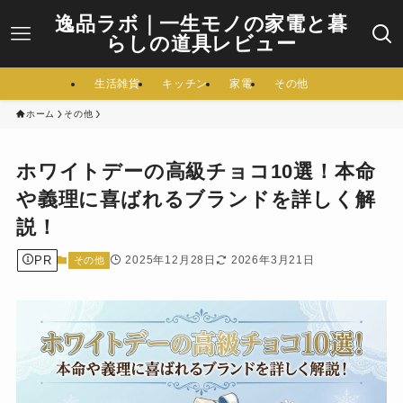
逸品ラボ｜一生モノの家電と暮
らしの道具レビュー
生活雑貨
キッチン
家電
その他
ホーム
その他
ホワイトデーの高級チョコ10選！本命
や義理に喜ばれるブランドを詳しく解
説！
PR
2025年12月28日
2026年3月21日
その他