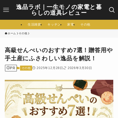
逸品ラボ｜一生モノの家電と暮
らしの道具レビュー
生活雑貨
キッチン
家電
その他
ホーム
その他
高級せんべいのおすすめ7選！贈答用や
手土産にふさわしい逸品を解説！
PR
2025年12月28日
2026年3月30日
その他