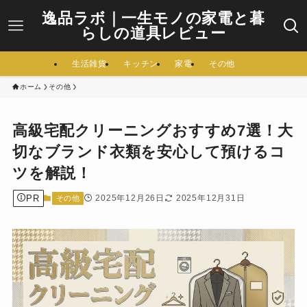
逸品ラボ｜一生モノの家電と暮
らしの道具レビュー
生活雑貨
キッチン
家電
その他
ホーム
その他
高級宅配クリーニングおすすめ7選！大
切なブランド衣類を安心して預けるコ
ツを解説！
PR
2025年12月26日
2025年12月31日
その他