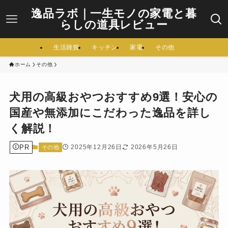
逸品ラボ｜一生モノの家電と暮
らしの道具レビュー
生活雑貨
キッチン
家電
その他
ホーム
その他
犬用の高級おやつおすすめ9選！安心の
国産や無添加にこだわった逸品を詳し
く解説！
PR
2025年12月26日
2026年5月26日
その他