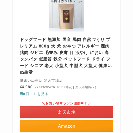
ドッグフード 無添加 国産 馬肉 自然づくり プ
レミアム 800g 犬 犬 おやつ アレルギー 鹿肉
猪肉 ジビエ 毛並み 皮膚 目 涙やけ におい 高
タンパク 低脂質 鉄分 ペットフード ドライ フ
ード シニア 老犬 小型犬 中型犬 大型犬 健康い
ぬ生活
健康いぬ生活 楽天市場店
¥4,980
（2026/05/26 18:37時点 | 楽天市場調べ）
口コミを見る
＼お買い物マラソン開催中！／
楽天市場
Amazon