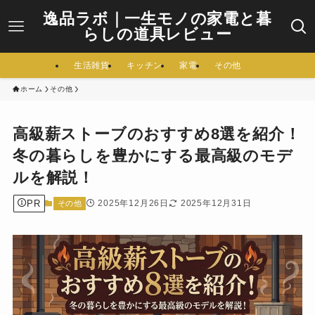
逸品ラボ｜一生モノの家電と暮
らしの道具レビュー
生活雑貨
キッチン
家電
その他
ホーム
その他
高級薪ストーブのおすすめ8選を紹介！
冬の暮らしを豊かにする最高級のモデ
ルを解説！
PR
2025年12月26日
2025年12月31日
その他