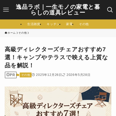
逸品ラボ｜一生モノの家電と暮
らしの道具レビュー
生活雑貨
キッチン
家電
その他
ホーム
その他
高級ディレクターズチェアおすすめ7
選！キャンプやテラスで映える上質な
品を解説！
PR
2025年12月26日
2026年5月28日
その他