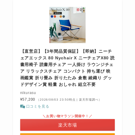
【直営店】【3年間品質保証】【即納】ニーチ
ェアエックス 80 Nychair X ニーチェアX80 読
書用椅子 読書用チェア 一人掛け ラウンジチェ
ア リラックスチェア コンパクト 持ち運び 映
画鑑賞 折り畳み 折りたたみ 倉敷 綾織り グッ
ドデザイン賞 軽量 おしゃれ 組立不要
nikurasu
¥57,200
（2026/08/03 23:50時点 | 楽天市場調べ）
口コミを見る
＼お買い物マラソン開催中！／
楽天市場