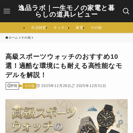
逸品ラボ｜一生モノの家電と暮
らしの道具レビュー
生活雑貨
キッチン
家電
その他
ホーム
その他
高級スポーツウォッチのおすすめ10
選！過酷な環境にも耐える高性能なモ
デルを解説！
PR
2025年12月26日
2025年12月31日
その他