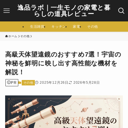
逸品ラボ｜一生モノの家電と暮
らしの道具レビュー
生活雑貨
キッチン
家電
その他
ホーム
その他
高級天体望遠鏡のおすすめ7選！宇宙の
神秘を鮮明に映し出す高性能な機材を
解説！
PR
2025年12月26日
2026年5月28日
その他