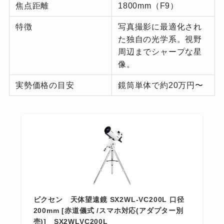
焦点距離
1800mm（F9）
特徴
写真撮影に最適化され
た独自の光学系。視野
周辺までシャープな星
像。
実勢価格の目安
鏡筒単体で約20万円〜
ビクセン 天体望遠鏡 SX2WL-VC200L 口径
200mm [赤道儀式 /スマホ対応(アダプター別
売)] SX2WLVC200L