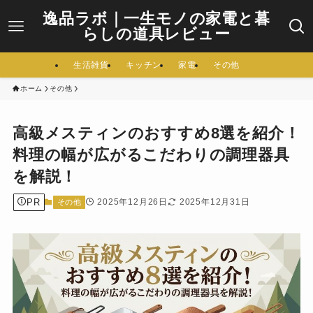
逸品ラボ｜一生モノの家電と暮
らしの道具レビュー
生活雑貨
キッチン
家電
その他
ホーム
その他
高級メスティンのおすすめ8選を紹介！
料理の幅が広がるこだわりの調理器具
を解説！
PR
2025年12月26日
2025年12月31日
その他