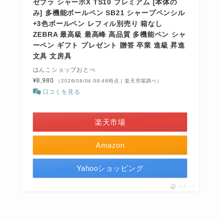
ゼブラ シャーボX TS10 プレミアム [本体の
み] 多機能ボールペン SB21 シャープペンシル
+3色ボールペン レフィル別売り 箱なし
ZEBRA 最高級 最高峰 高品質 多機能ペン シャ
ーペン ギフト プレゼント 贈答 卒業 進級 昇進
文具 文房具
はんこショップおとべ
¥8,980
（2026/08/04 08:48時点 | 楽天市場調べ）
口コミを見る
＼お買い物マラソン開催中！／
楽天市場
Amazon
Yahooショッピング
ポチップ