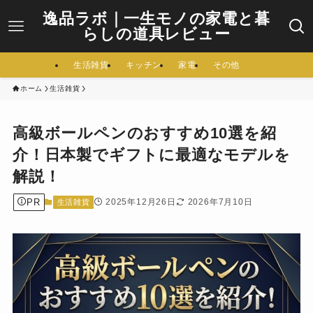
逸品ラボ｜一生モノの家電と暮
らしの道具レビュー
生活雑貨
キッチン
家電
その他
ホーム
生活雑貨
高級ボールペンのおすすめ10選を紹
介！日本製でギフトに最適なモデルを
解説！
PR
2025年12月26日
2026年7月10日
生活雑貨