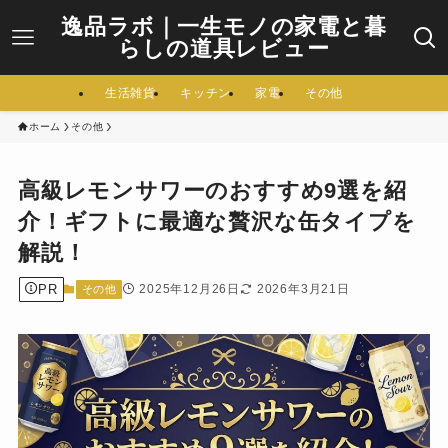
逸品ラボ｜一生モノの家電と暮
らしの道具レビュー
生活雑貨
キッチン
家電
その他
ホーム
その他
高級レモンサワーのおすすめ9選を紹
介！ギフトに最適な贅沢な缶タイプを
解説！
PR
2025年12月26日
2026年3月21日
その他