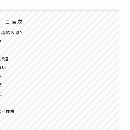
目次
んな飲み物？
由
め9選
違い
ツ
備
法
める理由