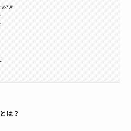
すめ7選
い
？
法
とは？