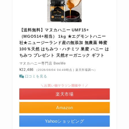
【送料無料】マヌカハニー UMF15+
（MGO514+相当） 1kg ★エグモントハニー
社★ニュージーランド産の無添加 無農薬 蜂蜜
100％天然 はちみつ・ハチミツ 巣蜜 ハニー は
ちみつ プレゼント 天然オーガニック ギフト
マヌカハニー専門店 BeeMe
¥22,486
（2026/08/04 04:49時点 | 楽天市場調べ）
口コミを見る
＼お買い物マラソン開催中！／
楽天市場
Amazon
Yahooショッピング