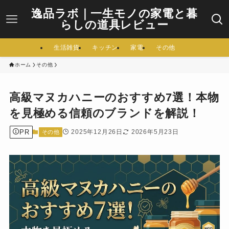
逸品ラボ｜一生モノの家電と暮
らしの道具レビュー
生活雑貨
キッチン
家電
その他
ホーム
その他
高級マヌカハニーのおすすめ7選！本物
を見極める信頼のブランドを解説！
PR
2025年12月26日
2026年5月23日
その他