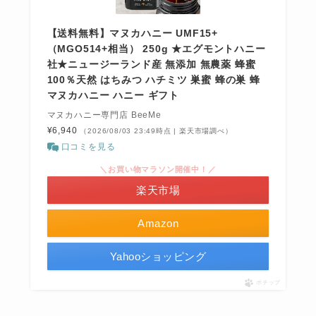
【送料無料】マヌカハニー UMF15+
（MGO514+相当） 250g ★エグモントハニー
社★ニュージーランド産 無添加 無農薬 蜂蜜
100％天然 はちみつ ハチミツ 巣蜜 蜂の巣 蜂
マヌカハニー ハニー ギフト
マヌカハニー専門店 BeeMe
¥6,940
（2026/08/03 23:49時点 | 楽天市場調べ）
口コミを見る
＼お買い物マラソン開催中！／
楽天市場
Amazon
Yahooショッピング
ポチップ