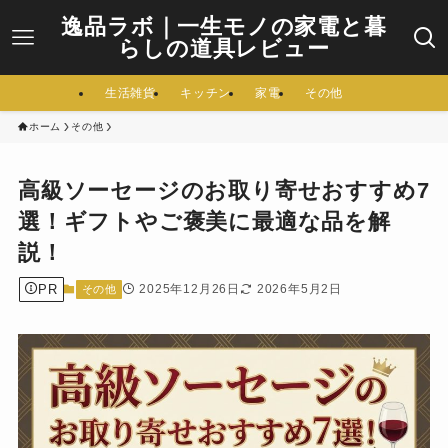
逸品ラボ｜一生モノの家電と暮
らしの道具レビュー
生活雑貨
キッチン
家電
その他
ホーム
その他
高級ソーセージのお取り寄せおすすめ7
選！ギフトやご褒美に最適な品を解
説！
PR
2025年12月26日
2026年5月2日
その他