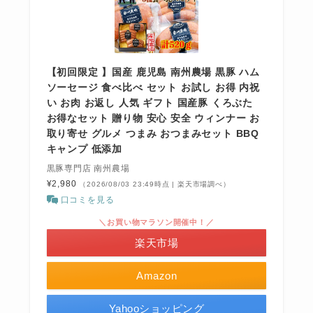
【初回限定 】国産 鹿児島 南州農場 黒豚 ハム
ソーセージ 食べ比べ セット お試し お得 内祝
い お肉 お返し 人気 ギフト 国産豚 くろぶた
お得なセット 贈り物 安心 安全 ウィンナー お
取り寄せ グルメ つまみ おつまみセット BBQ
キャンプ 低添加
黒豚専門店 南州農場
¥2,980
（2026/08/03 23:49時点 | 楽天市場調べ）
口コミを見る
＼お買い物マラソン開催中！／
楽天市場
Amazon
Yahooショッピング