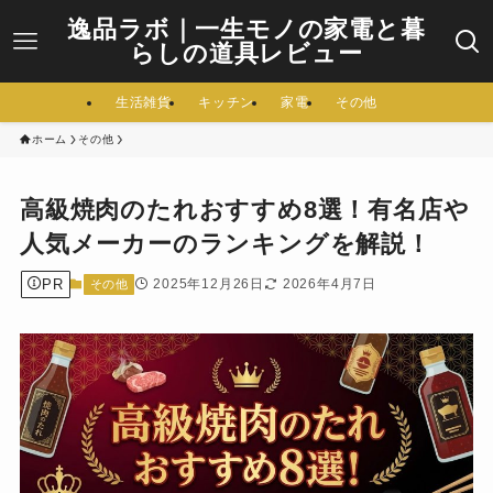
逸品ラボ｜一生モノの家電と暮
らしの道具レビュー
生活雑貨
キッチン
家電
その他
ホーム
その他
高級焼肉のたれおすすめ8選！有名店や
人気メーカーのランキングを解説！
PR
2025年12月26日
2026年4月7日
その他