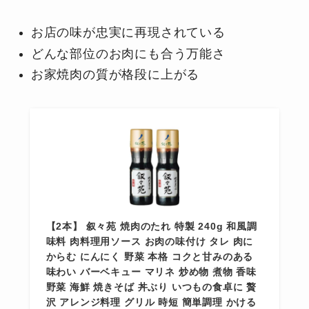
お店の味が忠実に再現されている
どんな部位のお肉にも合う万能さ
お家焼肉の質が格段に上がる
【2本】 叙々苑 焼肉のたれ 特製 240g 和風調
味料 肉料理用ソース お肉の味付け タレ 肉に
からむ にんにく 野菜 本格 コクと甘みのある
味わい バーベキュー マリネ 炒め物 煮物 香味
野菜 海鮮 焼きそば 丼ぶり いつもの食卓に 贅
沢 アレンジ料理 グリル 時短 簡単調理 かける