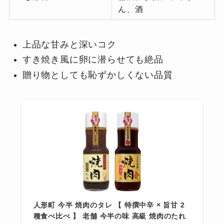
ん、酒
上品な甘みと深いコク
すき焼き風に卵に潜らせても絶品
贈り物としても恥ずかしくない品質
人形町 今半 焼肉のタレ 【 特撰中辛 × 旨甘 2
種食べ比べ 】 老舗 今半の味 高級 焼肉のたれ