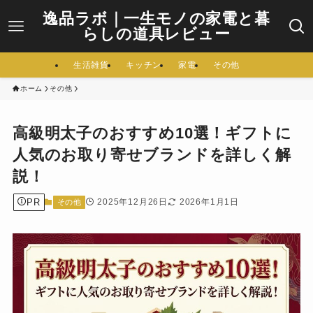
逸品ラボ｜一生モノの家電と暮
らしの道具レビュー
生活雑貨
キッチン
家電
その他
ホーム
その他
高級明太子のおすすめ10選！ギフトに
人気のお取り寄せブランドを詳しく解
説！
PR
2025年12月26日
2026年1月1日
その他