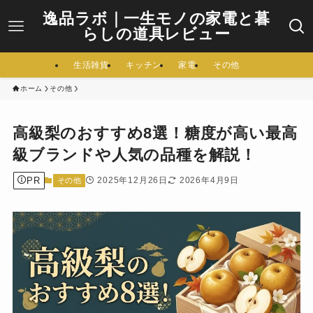
逸品ラボ｜一生モノの家電と暮
らしの道具レビュー
生活雑貨
キッチン
家電
その他
ホーム
その他
高級梨のおすすめ8選！糖度が高い最高
級ブランドや人気の品種を解説！
PR
2025年12月26日
2026年4月9日
その他