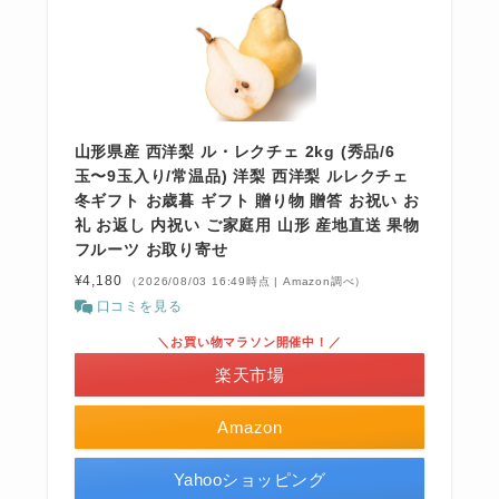
山形県産 西洋梨 ル・レクチェ 2kg (秀品/6
玉〜9玉入り/常温品) 洋梨 西洋梨 ルレクチェ
冬ギフト お歳暮 ギフト 贈り物 贈答 お祝い お
礼 お返し 内祝い ご家庭用 山形 産地直送 果物
フルーツ お取り寄せ
¥4,180
（2026/08/03 16:49時点 | Amazon調べ）
口コミを見る
＼お買い物マラソン開催中！／
楽天市場
Amazon
Yahooショッピング