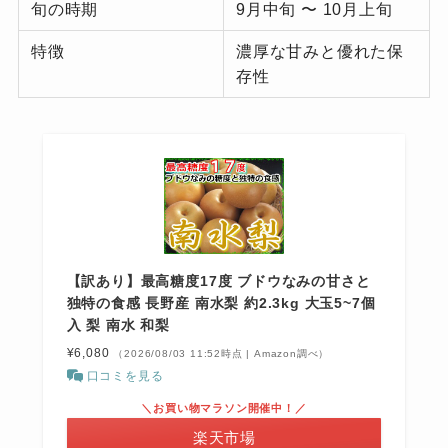
旬の時期
9月中旬 〜 10月上旬
特徴
濃厚な甘みと優れた保
存性
【訳あり】最高糖度17度 ブドウなみの甘さと
独特の食感 長野産 南水梨 約2.3kg 大玉5~7個
入 梨 南水 和梨
¥6,080
（2026/08/03 11:52時点 | Amazon調べ）
口コミを見る
＼お買い物マラソン開催中！／
楽天市場