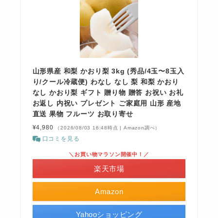
山形県産 和梨 かおり梨 3kg (秀品/4玉〜8玉入
り/クール冷蔵便) わなし なし 梨 和梨 かおり
なし かおり梨 ギフト 贈り物 贈答 お祝い お礼
お返し 内祝い プレゼント ご家庭用 山形 産地
直送 果物 フルーツ お取り寄せ
¥4,980
（2026/08/03 16:48時点 | Amazon調べ）
口コミを見る
＼お買い物マラソン開催中！／
楽天市場
Amazon
Yahooショッピング