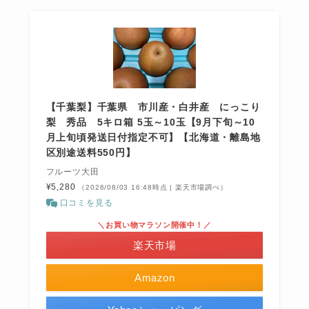
【千葉梨】千葉県 市川産・白井産 にっこり
梨 秀品 5キロ箱 5玉～10玉【9月下旬～10
月上旬頃発送日付指定不可】【北海道・離島地
区別途送料550円】
フルーツ大田
¥5,280
（2026/08/03 16:48時点 | 楽天市場調べ）
口コミを見る
＼お買い物マラソン開催中！／
楽天市場
Amazon