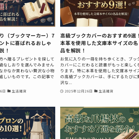
り（ブックマーカー）7
高級ブックカバーのおすすめ9選
ントに喜ばれるおしゃ
本革を使用した文庫本サイズの名
説！
品を解説！
方へ贈るプレゼントを探して
お気に入りの一冊を持ち歩くとき、ブッ
級なしおりを選んでみません
カバーにこだわると読書がもっと楽しく
なかなか買わない贅沢な小物
ります。特に本革を使用した文庫本サイ
嬉しいものです。この記事で
の高級ブックカバーは、手にするたびに
沢な...
26日
生活雑貨
2025年12月26日
生活雑貨