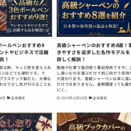
ボールペンおすすめ9
高級シャーペンのおすすめ8選！
ントやビジネスで活躍
きやすさを追求した名作モデルを
説！
詳しく解説！
取る時、サッと色を変えられ
勉強や仕事で毎日使う筆記用具ですが、
ペンはとても便利です。で
し良いものを選ぶだけで机に向かう気持
プラスチック製だと、大事な
が変わります。高級シャーペンは単に高
わせで少し気が引けることも
だけではありません。長時間使っても疲
にく...
26日
生活雑貨
2025年12月26日
生活雑貨