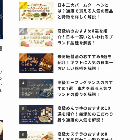
日本三大バームクーヘンと
は？通販で買える人気の商品
と特徴を詳しく解説！
高級桃のおすすめ8選を紹
介！日本一高いといわれるブ
ランド品種を解説！
書
最高級醤油のおすすめ9選を
紹介！ギフトに人気の日本一
おいしい銘柄を解説！
少
ち
高級カーフレグランスのおす
い
すめ7選！車内を彩る人気ブ
れ
ランドの香りを解説！
高級めんつゆのおすすめ10
選を紹介！無添加のこだわり
品や通販の人気を解説！
高級カステラのおすすめ8
選！有名店からお取り寄せす