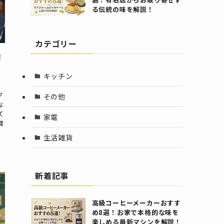
る伝統の味を解説！
カテゴリー
！
キッチン
ク
その他
な
ズ
家電
贅
生活雑貨
新着記事
高級コーヒーメーカーおすす
め8選！お家で本格的な味を
楽しめる最新マシンを解説！