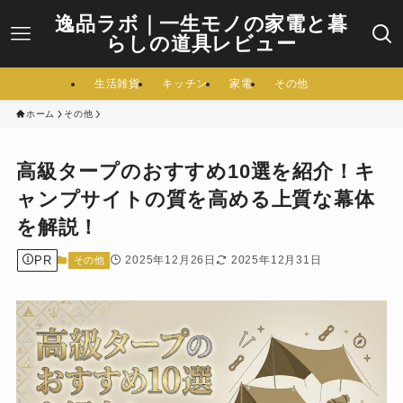
逸品ラボ｜一生モノの家電と暮
らしの道具レビュー
生活雑貨
キッチン
家電
その他
ホーム
その他
高級タープのおすすめ10選を紹介！キ
ャンプサイトの質を高める上質な幕体
を解説！
PR
2025年12月26日
2025年12月31日
その他