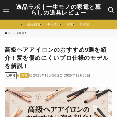
逸品ラボ｜一生モノの家電と暮
らしの道具レビュー
生活雑貨
キッチン
家電
その他
ホーム
家電
高級ヘアアイロンのおすすめ9選を紹
介！髪を傷めにくいプロ仕様のモデル
を解説！
PR
2025年12月26日
2025年12月31日
家電