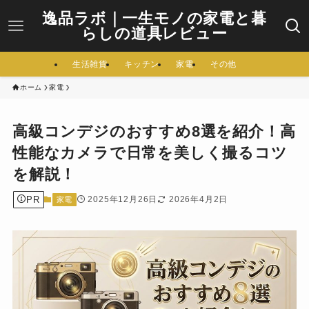
逸品ラボ｜一生モノの家電と暮
らしの道具レビュー
生活雑貨
キッチン
家電
その他
ホーム
家電
高級コンデジのおすすめ8選を紹介！高
性能なカメラで日常を美しく撮るコツ
を解説！
PR
2025年12月26日
2026年4月2日
家電