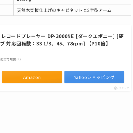
天然木突板仕上げのキャビネットとS字型アーム
 レコードプレーヤー DP-3000NE [ダークエボニー] [駆
応回転数：33 1/3、45、78rpm] 【P10倍】
点 | 楽天市場調べ）
Amazon
Yahooショッピング
ポチップ